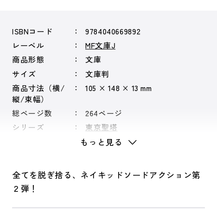
ISBNコード
9784040669892
レーベル
MF文庫J
商品形態
文庫
サイズ
文庫判
商品寸法（横/
105 × 148 × 13 mm
縦/束幅）
総ページ数
264ページ
シリーズ
東京聖塔
もっと見る
全てを脱ぎ捨る、ネイキッドソードアクション第
２弾！