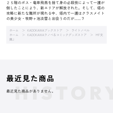
２５階のボス・竜串飛燕を捨て身の必殺技によって一護が
倒したことにより、新エリアが解放された。そして、塔の
攻略に新たな難所が現れる中、塔内で一護はクラスメイト
の美少女・牧野ヶ池淡雪と出会うのだが……？
ホーム
KADOKAWAブックストア
ライトノベル
ホーム
KADOKAWAラノベ＆コミックグッズストア
MF文
庫J
最近見た商品
最近見た商品がありません。