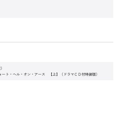
版）
ョート・ヘル・オン・アース 【上】（ドラマＣＤ付特装版）