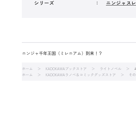
シリーズ
ニンジャス
ニンジャ千年王国（ミレニアム）到来！？
ホーム
KADOKAWAブックストア
ライトノベル
ホーム
KADOKAWAラノベ＆コミックグッズストア
その