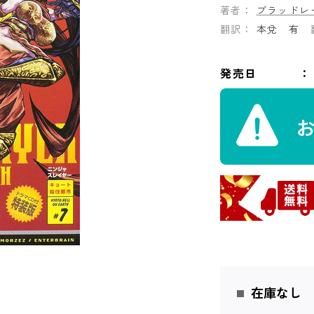
著者：
ブラッドレ
翻訳：
本兌 有
発売日
在庫なし