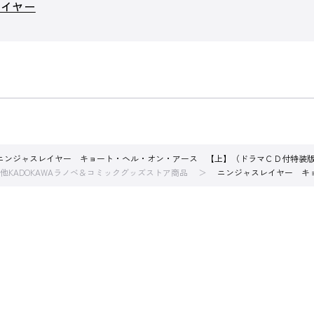
レイヤー
ニンジャスレイヤー キョート・ヘル・オン・アース 【上】（ドラマＣＤ付特装
他KADOKAWAラノベ＆コミックグッズストア商品
ニンジャスレイヤー キ