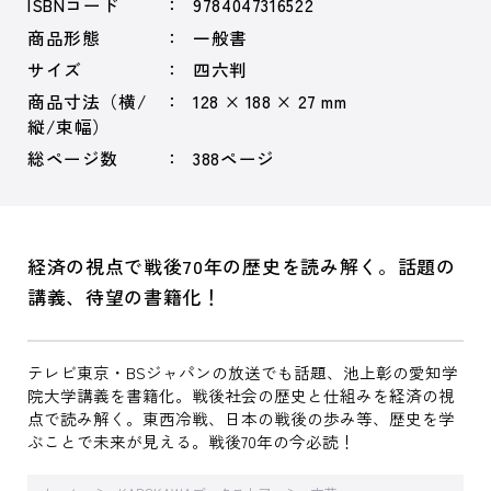
ISBNコード
9784047316522
商品形態
一般書
サイズ
四六判
商品寸法（横/
128 × 188 × 27 mm
縦/束幅）
総ページ数
388ページ
経済の視点で戦後70年の歴史を読み解く。話題の
講義、待望の書籍化！
テレビ東京・BSジャパンの放送でも話題、池上彰の愛知学
院大学講義を書籍化。戦後社会の歴史と仕組みを経済の視
点で読み解く。東西冷戦、日本の戦後の歩み等、歴史を学
ぶことで未来が見える。戦後70年の今必読！