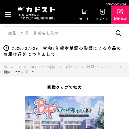
KADOKAWA Group
カート
ログイン
新規登録
2026/07/29 令和8年熊本地震の影響による商品の
お届け遅延につきまして
ホーム
本・コミック・雑誌
攻略本・TV・映画・タレント本
画集・ファンブック
画像タップで拡大