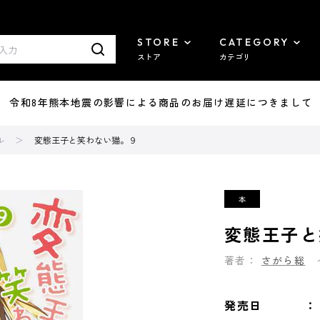
STORE
CATEGORY
ストア
カテゴリ
7/29 令和8年熊本地震の影響による商品のお届け遅延につきまして
ル
変態王子と笑わない猫。９
変態王子と
著者：
さがら総
発売日