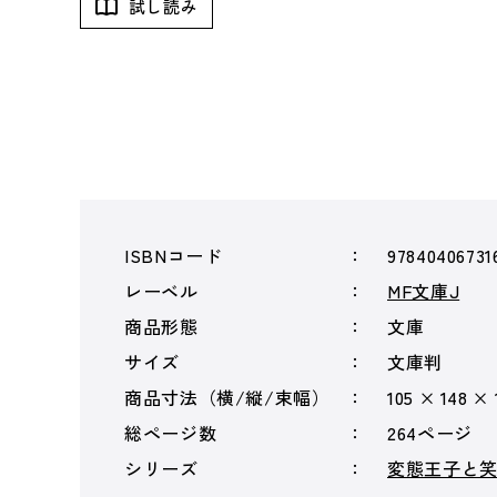
試し読み
ISBNコード
97840406731
レーベル
MF文庫J
商品形態
文庫
サイズ
文庫判
商品寸法（横/縦/束幅）
105 × 148 ×
総ページ数
264ページ
シリーズ
変態王子と