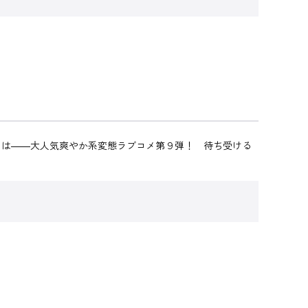
とは――大人気爽やか系変態ラブコメ第９弾！ 待ち受ける