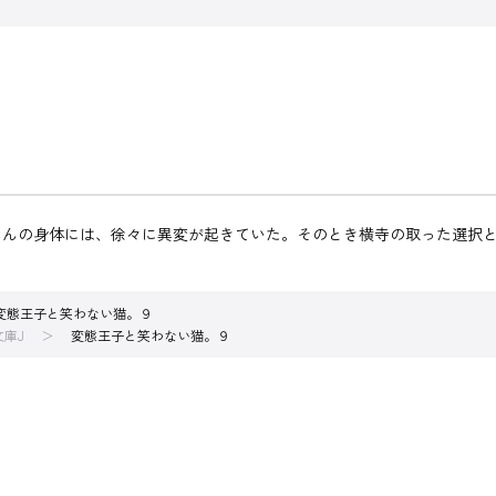
さんの身体には、徐々に異変が起きていた。そのとき横寺の取った選択
変態王子と笑わない猫。９
文庫J
変態王子と笑わない猫。９