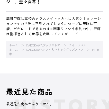
ジー、堂々開幕！
鷹司帝輝は高校のクラスメイトとともに人気シミュレーシ
ョンRPGの世界に召喚されてしまう。セーブは無限に可
能、だがロードできるのは10回限りという制約の中、帝輝
は指揮官として世界を攻略していくが――？
ホーム
KADOKAWAブックストア
ライトノベル
ホーム
KADOKAWAラノベ＆コミックグッズストア
MF文
庫J
最近見た商品
最近見た商品がありません。