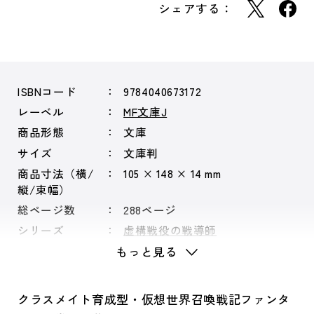
シェアする：
ISBNコード
9784040673172
レーベル
MF文庫J
商品形態
文庫
サイズ
文庫判
商品寸法（横/
105 × 148 × 14 mm
縦/束幅）
総ページ数
288ページ
シリーズ
虚構戦役の戦導師
もっと見る
クラスメイト育成型・仮想世界召喚戦記ファンタ