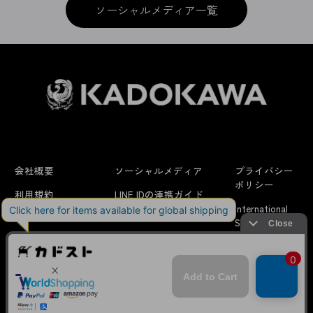
ソーシャルメディア一覧
会社概要
ソーシャルメディア
プライバシー
ポリシー
利用規約
LINE IDの連携ガイド
International
はじめての方へ
FAQ
Shipping
よくあるお問い合わせ
特定商取引法に
お問い合わせ/
当サイトでは利用体験の向上およびコンテンツの最適な提供、ト
関する表示
リクエスト
ラフィックの分析を目的としてCookieを使用しています。
サイトの閲覧を継続された場合、Cookieの利用に同意したことも
のといたします。
詳細については
プライバシーポリシー
をご確認ください。