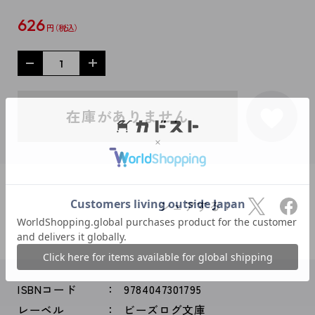
626
円
在庫がありません
シェアする：
ISBNコード
9784047301795
レーベル
ビーズログ文庫