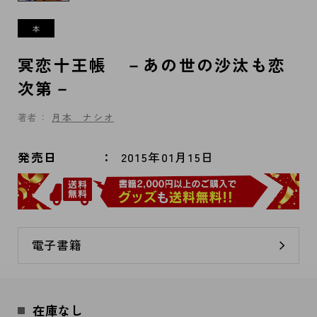
冥恋十王帳 －あの世の沙汰も恋
次第－
著者：
月本 ナシオ
発売日
2015年01月15日
電子書籍
在庫なし