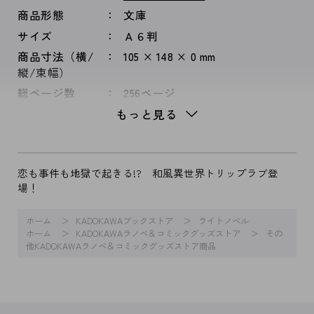
商品形態
文庫
サイズ
Ａ６判
商品寸法（横/
105 × 148 × 0 mm
縦/束幅）
総ページ数
256ページ
もっと見る
恋も事件も地獄で起きる!? 和風異世界トリップラブ登
場！
ホーム
KADOKAWAブックストア
ライトノベル
ホーム
KADOKAWAラノベ＆コミックグッズストア
その
他KADOKAWAラノベ＆コミックグッズストア商品