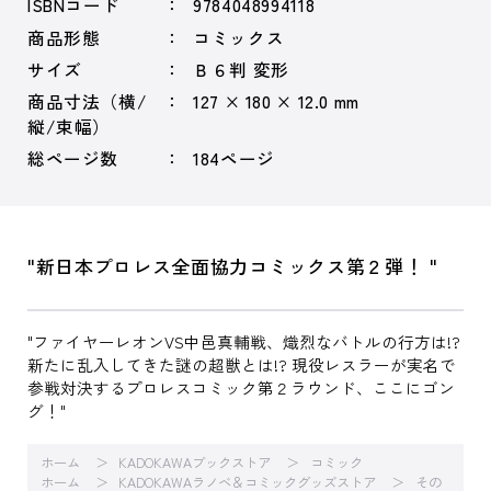
ISBNコード
9784048994118
商品形態
コミックス
サイズ
Ｂ６判 変形
商品寸法（横/
127 × 180 × 12.0 mm
縦/束幅）
総ページ数
184ページ
"新日本プロレス全面協力コミックス第２弾！ "
"ファイヤーレオンVS中邑真輔戦、熾烈なバトルの行方は!?
新たに乱入してきた謎の超獣とは!? 現役レスラーが実名で
参戦対決するプロレスコミック第２ラウンド、ここにゴン
グ！"
ホーム
KADOKAWAブックストア
コミック
ホーム
KADOKAWAラノベ＆コミックグッズストア
その