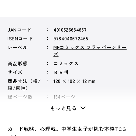
JANコード
4910526634657
ISBNコード
9784040672465
レーベル
MFコミックス フラッパーシリー
ズ
商品形態
コミックス
サイズ
Ｂ６判
商品寸法（横/
128 × 182 × 12 mm
縦/束幅）
総ページ数
154ページ
シリーズ
Ｗｉｚａｒｄ’ｓ Ｓｏｕｌ ～
もっと見る
恋の聖戦～
カード戦略、心理戦。中学生女子が挑む本格TCG