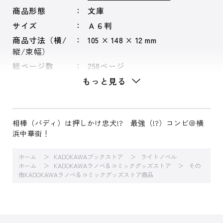
商品形態
文庫
サイズ
Ａ６判
商品寸法（横/
105 × 148 × 12 mm
縦/束幅）
総ページ数
258ページ
もっと見る
相棒（バディ）は押しかけ忠犬!? 最強（!?）コンビ＠横
浜中華街！
ホーム
KADOKAWAブックストア
ライトノベル
ホーム
KADOKAWAラノベ＆コミックグッズストア
その
他KADOKAWAラノベ＆コミックグッズストア商品