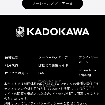
ソーシャルメディア一覧
会社概要
ソーシャルメディア
プライバシー
ポリシー
利用規約
LINE IDの連携ガイド
International
はじめての方へ
FAQ
Shipping
よくあるお問い合わせ
特定商取引法に
お問い合わせ/
当サイトでは利用体験の向上およびコンテンツの最適な提供、ト
関する表示
リクエスト
ラフィックの分析を目的としてCookieを使用しています。
サイトの閲覧を継続された場合、Cookieの利用に同意したことも
のといたします。
詳細については
プライバシーポリシー
をご確認ください。