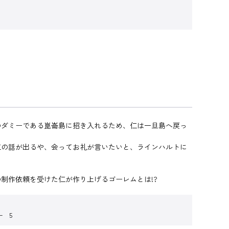
のダミーである崑崙島に招き入れるため、仁は一旦島へ戻っ
仁の話が出るや、会ってお礼が言いたいと、ラインハルトに
制作依頼を受けた仁が作り上げるゴーレムとは!?
ー 5