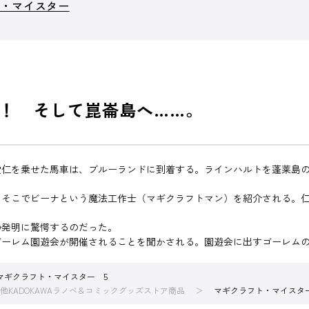
ト・マイスター
！ そして崑崙島へ……。
堂仁を乗せた馬車は、ブルーランドに到着する。ラインハルトを蓬莱島
、そこでビーナという魔法工作士（マギクラフトマン）を紹介される。
の発明に驚愕するのだった。
ーレム園遊会が開催されることを聞かされる。園遊会に出すゴーレムの
マギクラフト・マイスター 5
他KADOKAWAラノベ＆コミックグッズストア商品
マギクラフト・マイスタ