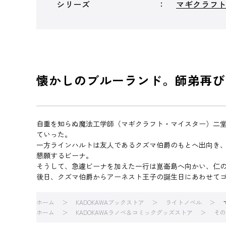
シリーズ
マギクラフ
懐かしのブルーランド。師弟再び
自重を知らぬ魔法工学師（マギクラフト・マイスター）二
ていった。
一方ラインハルトは友人であるクズマ伯爵のもとへ出向き
懇願するビーナ。
そうして、急遽ビーナを加えた一行は崑崙島へ向かい、仁
後日、クズマ伯爵からアーネスト王子の誕生日にあわせてゴ
ホーム
KADOKAWAブックストア
ライトノベル
ホーム
KADOKAWAラノベ＆コミックグッズストア
その