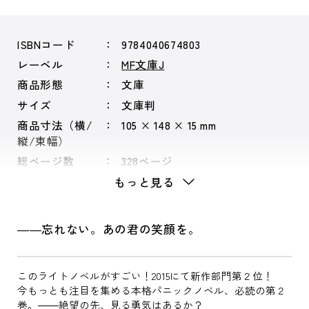
ISBNコード
9784040674803
レーベル
MF文庫J
商品形態
文庫
サイズ
文庫判
商品寸法（横/
105 × 148 × 15 mm
縦/束幅）
総ページ数
328ページ
もっと見る
――忘れない。あの君の笑顔を。
このライトノベルがすごい！2015にて新作部門第２位！
今もっとも注目を集める本格パニックノベル、必読の第２
巻。――絶望の先、見る勇気はあるか？