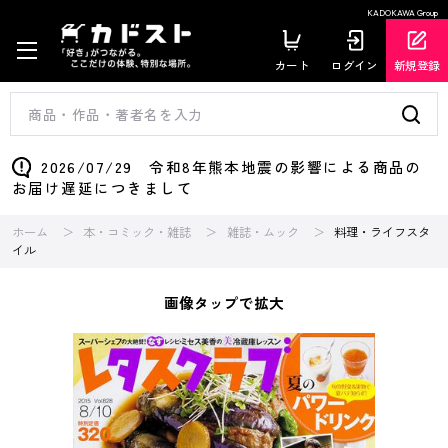
KADOKAWA Group
カート
ログイン
新規登録
2026/07/29 令和8年熊本地震の影響による商品の
お届け遅延につきまして
ホーム
本・コミック・雑誌
雑誌・ムック
料理・ライフスタ
イル
画像タップで拡大