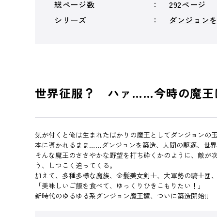
総ページ数
292ページ
シリーズ
ダンジョン
世界征服？ ハァ……今時の魔王は
気が付くと俺は生まれたばかりの魔王としてダンジョンの
本に導かれるまま……ダンジョンを築造、人間の駆逐、世
そんな魔王のささやかな野望を打ち砕くかのように、敵が次
う、しつこく迫ってくる。
加えて、多種多様な魔族、金髪美女剣士、大軍勢の騎士団、
「美味しいご飯を食べて、ゆっくりひきこもりたい！」
新時代のゆるゆる系ダンジョン魔王譚、ついに築造開始!!