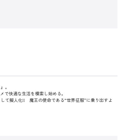
う』。
ルメで快適な生活を模索し始める。
て擬人化!! 魔王の使命である“世界征服”に乗り出すよ