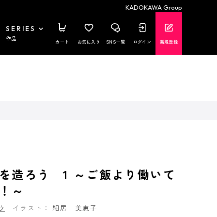
KADOKAWA Group
SERIES
作品
カート
お気に入り
SNS一覧
ログイン
新規登録
を造ろう 1 ～ご飯より働いて
！～
ウ
イラスト：
細居 美恵子