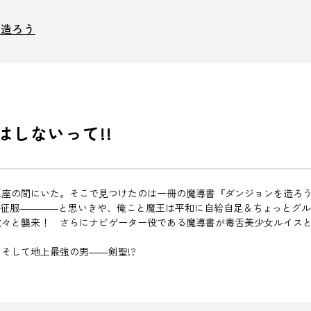
を造ろう
しないって!!
玉座の間にいた。そこで見つけたのは一冊の魔導書『ダンジョンを造ろ
界征服――――と思いきや、俺こと魔王は平和に自給自足＆ちょっとグ
々と襲来！ さらにナビゲーター役である魔導書が毒舌美少女ルイスとし
そして地上最強の男――剣聖!?