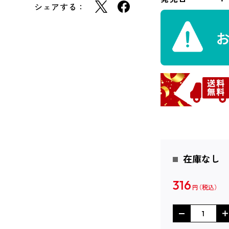
シェアする：
在庫なし
316
円