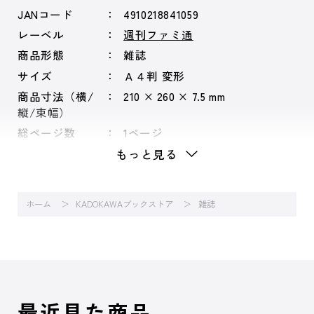
JANコード
4910218841059
レーベル
週刊ファミ通
商品形態
雑誌
サイズ
Ａ４判 変形
商品寸法（横/
210 × 260 × 7.5 mm
縦/束幅）
総ページ数
1ページ
もっと見る
ホーム
KADOKAWAブックストア
雑誌
最近見た商品