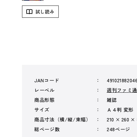
試し読み
JANコード
49102188204
レーベル
週刊ファミ
商品形態
雑誌
サイズ
Ａ４判 変形
商品寸法（横/縦/束幅）
210 × 260 ×
総ページ数
248ページ