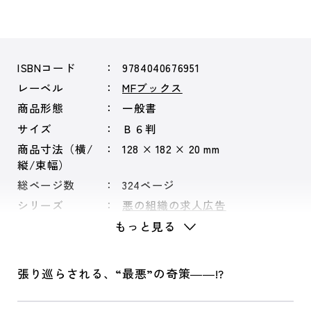
ISBNコード
9784040676951
レーベル
MFブックス
商品形態
一般書
サイズ
Ｂ６判
商品寸法（横/
128 × 182 × 20 mm
縦/束幅）
総ページ数
324ページ
シリーズ
悪の組織の求人広告
もっと見る
張り巡らされる、“最悪”の奇策――!?