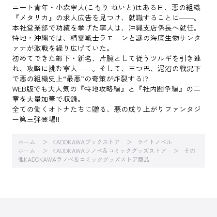
ニート青年・小森寧人(こもり ねいと)はある日、悪の組織
『メタリカ』の求人広告を見つけ、就職することに――。
本社営業部で功績を挙げた寧人は、沖縄支店係長へ就任。
特地・沖縄では、精霊戦士ラモーンと謎の海底生物サンタ
ァナが激戦を繰り広げていた。
初めてできた部下・新名、片腕として従うツルギを引き連
れ、攻略に挑む寧人――。そして、三つ巴、泥沼の戦況下
で悪の組織史上“最悪”の奇策が炸裂する!?
WEB版でも大人気の『特地攻略編』と『社内闘争編』の二
章を大量加筆で収録。
全ての働くオトナたちに贈る、悪の成り上がりファンタジ
ー第三弾登場!!
ホーム
KADOKAWAブックストア
ライトノベル
ホーム
KADOKAWAラノベ＆コミックグッズストア
その
他KADOKAWAラノベ＆コミックグッズストア商品