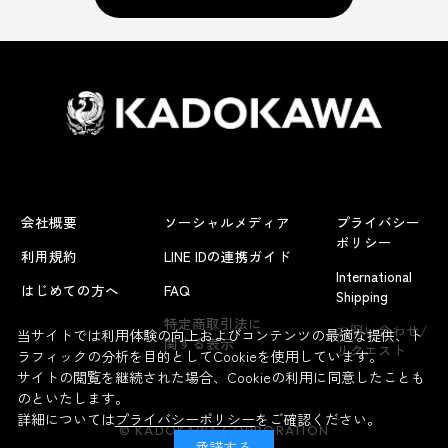
会社概要
ソーシャルメディア
プライバシー
ポリシー
利用規約
LINE IDの連携ガイド
International
はじめての方へ
FAQ
Shipping
よくあるお問い合わせ
特定商取引法に
お問い合わせ/
当サイトでは利用体験の向上およびコンテンツの最適な提供、ト
関する表示
リクエスト
ラフィックの分析を目的としてCookieを使用しています。
サイトの閲覧を継続された場合、Cookieの利用に同意したことも
のといたします。
詳細については
プライバシーポリシー
をご確認ください。
© KADOKAWA CORPORATION
承諾する