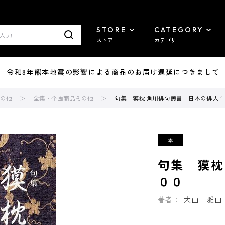
STORE
CATEGORY
ストア
カテゴリ
7/29 令和8年熊本地震の影響による商品のお届け遅延につきまして
の他
全集・企画商品その他
句集 獏枕 角川俳句叢書 日本の俳人１
句集 獏枕
００
著者：
大山 雅由