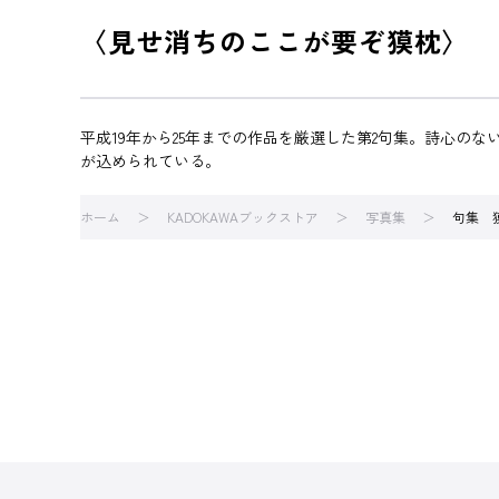
〈見せ消ちのここが要ぞ獏枕〉
平成19年から25年までの作品を厳選した第2句集。詩心
が込められている。
ホーム
KADOKAWAブックストア
写真集
句集 