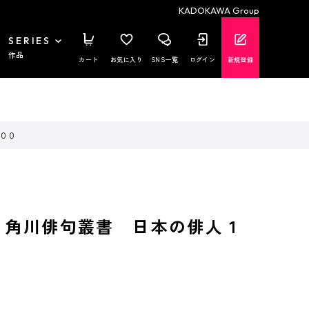
KADOKAWA Group
SERIES
作品
カート
お気に入り
SNS一覧
ログイン
新規登録
００
 角川俳句叢書 日本の俳人１