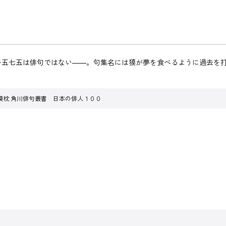
のない五七五は俳句ではない――。句集名には獏が夢を食べるように過去
獏枕 角川俳句叢書 日本の俳人１００