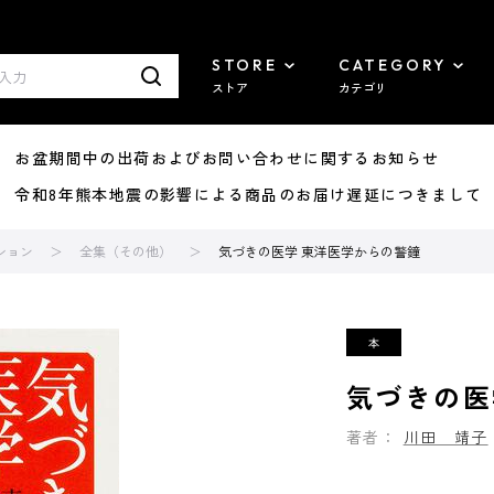
STORE
CATEGORY
ストア
カテゴリ
8/07 お盆期間中の出荷およびお問い合わせに関するお知らせ
7/29 令和8年熊本地震の影響による商品のお届け遅延につきまして
ション
全集（その他）
気づきの医学 東洋医学からの警鐘
気づきの医
著者：
川田 靖子