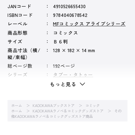
JANコード
4910526655430
ISBNコード
9784040678542
レーベル
MFコミックス アライブシリーズ
商品形態
コミックス
サイズ
Ｂ６判
商品寸法（横/
128 × 182 × 14 mm
縦/束幅）
総ページ数
192ページ
シリーズ
タブー・タトゥー
もっと見る
ホーム
KADOKAWAブックストア
コミック
ホーム
KADOKAWAラノベ＆コミックグッズストア
その
他KADOKAWAラノベ＆コミックグッズストア商品