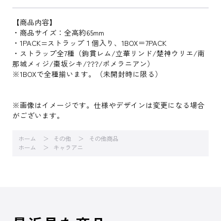
【商品内容】
・商品サイズ：全高約65mm
・1PACK=ストラップ１個入り、1BOX＝7PACK
・ストラップ全7種（鉤貫レム/立華リンド/楚神ウリエ/南
那城メィジ/棗坂シキ/???/ポメラニアン）
※1BOXで全種揃います。（未開封時に限る）
※画像はイメージです。仕様やデザインは変更になる場合
がございます。
ホーム
その他
その他商品
ホーム
キャラアニ