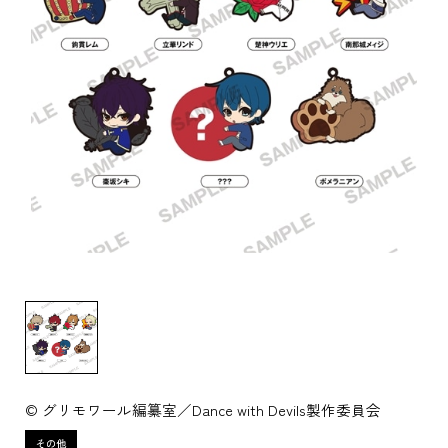
© グリモワール編纂室／Dance with Devils製作委員会