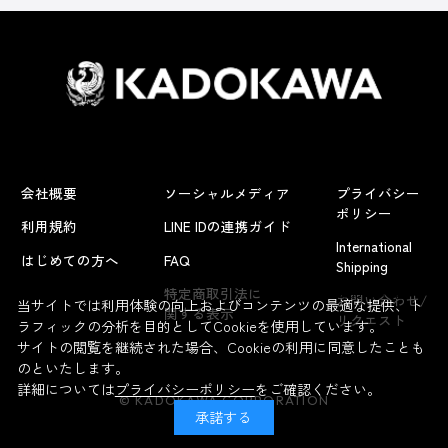
会社概要
ソーシャルメディア
プライバシー
ポリシー
利用規約
LINE IDの連携ガイド
International
はじめての方へ
FAQ
Shipping
よくあるお問い合わせ
特定商取引法に
お問い合わせ/
当サイトでは利用体験の向上およびコンテンツの最適な提供、ト
関する表示
リクエスト
ラフィックの分析を目的としてCookieを使用しています。
サイトの閲覧を継続された場合、Cookieの利用に同意したことも
のといたします。
詳細については
プライバシーポリシー
をご確認ください。
© KADOKAWA CORPORATION
承諾する