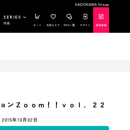
KADOKAWA Group
SERIES
作品
カート
お気に入り
SNS一覧
ログイン
新規登録
ョンＺｏｏｍ！！ｖｏｌ．２２
2015年10月02日