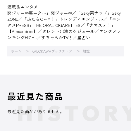
連載＆エンタメ
関ジャニ∞裏ニクル」関ジャニ∞／「Sexy素ナップ」Sexy
ZONE／「あたらC～M！」トレンディエンジェル／「エン
タメPRESS」THE ORAL CIGARETTES／「ナマステ！」
【Alexandros】／タレント出演スケジュール／エンタメラ
ンキングHIGH!!／すちゃらかTV！／星占い
ホーム
KADOKAWAブックストア
雑誌
最近見た商品
最近見た商品がありません。