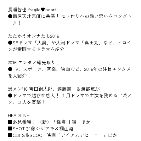
長瀬智也 fragile♥heart
●偏屈天才医師に共感！ モノ作りへの熱い思いをロングト
ーク！
たたかうオンナたち2016
●SPドラマ「大奥」や大河ドラマ「真田丸」など、ヒロイ
ンが奮闘するドラマを紹介！
2016 エンタメ総先取り！
●TV、スポーツ、音楽、映画など、2016年の注目エンタメ
を大紹介！
渋メン’16 吉田鋼太郎、遠藤憲一＆渡部篤郎
●ドラマで超存在感大！ １月ドラマで主演を務める〝渋メ
ン〟３人を直撃！
HEADLINE
■必見番組！ （新）「怪盗 山猫」ほか
■SHOT 加藤シゲアキ＆桐山漣
■CLIPS＆SCOOP 映画「アイアムアヒーロー」ほか