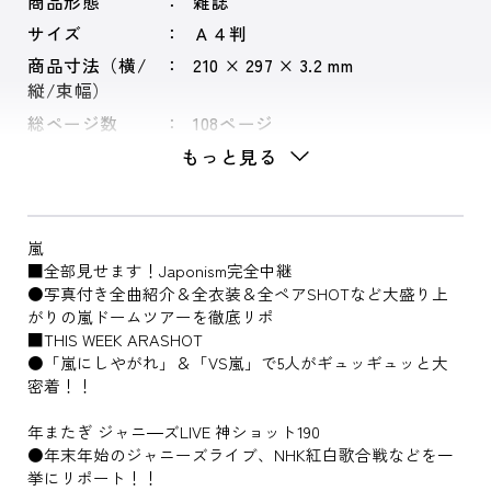
商品形態
雑誌
サイズ
Ａ４判
商品寸法（横/
210 × 297 × 3.2 mm
縦/束幅）
総ページ数
108ページ
もっと見る
嵐
■全部見せます！Japonism完全中継
●写真付き全曲紹介＆全衣装＆全ペアSHOTなど大盛り上
がりの嵐ドームツアーを徹底リポ
■THIS WEEK ARASHOT
●「嵐にしやがれ」＆「VS嵐」で5人がギュッギュッと大
密着！！
年またぎ ジャニ―ズLIVE 神ショット190
●年末年始のジャニーズライブ、NHK紅白歌合戦などを一
挙にリポート！！