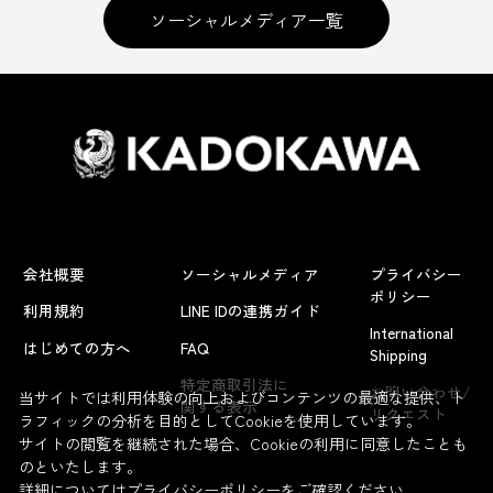
ソーシャルメディア一覧
会社概要
ソーシャルメディア
プライバシー
ポリシー
利用規約
LINE IDの連携ガイド
International
はじめての方へ
FAQ
Shipping
よくあるお問い合わせ
特定商取引法に
お問い合わせ/
当サイトでは利用体験の向上およびコンテンツの最適な提供、ト
関する表示
リクエスト
ラフィックの分析を目的としてCookieを使用しています。
サイトの閲覧を継続された場合、Cookieの利用に同意したことも
のといたします。
詳細については
プライバシーポリシー
をご確認ください。