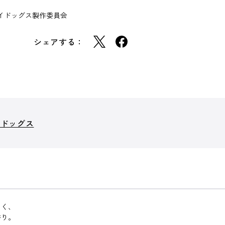
トレイドッグス製作委員会
シェアする：
イドッグス
しく、
香り。