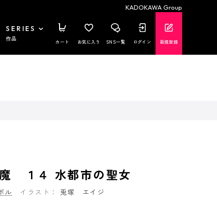
KADOKAWA Group
SERIES
作品
カート
お気に入り
SNS一覧
ログイン
新規登録
魔 １４ 水都市の聖女
ボル
イラスト：
兎塚 エイジ