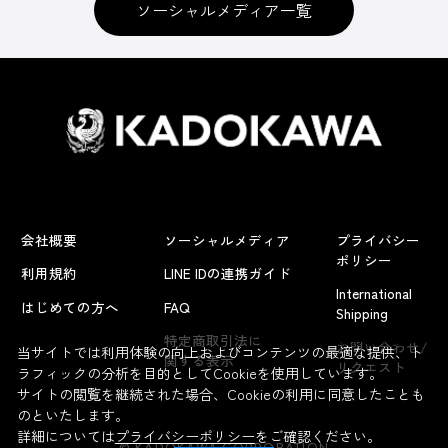
ソーシャルメディア一覧
会社概要
ソーシャルメディア
プライバシー
ポリシー
利用規約
LINE IDの連携ガイド
International
はじめての方へ
FAQ
Shipping
よくあるお問い合わせ
特定商取引法に
お問い合わせ/
当サイトでは利用体験の向上およびコンテンツの最適な提供、ト
関する表示
リクエスト
ラフィックの分析を目的としてCookieを使用しています。
サイトの閲覧を継続された場合、Cookieの利用に同意したことも
のといたします。
詳細については
プライバシーポリシー
をご確認ください。
© KADOKAWA CORPORATION