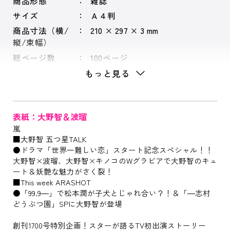
商品形態
雑誌
サイズ
Ａ４判
商品寸法（横/
210 × 297 × 3 mm
縦/束幅）
総ページ数
100ページ
もっと見る
表紙：大野智＆波瑠
嵐
■大野智 五つ星TALK
●ドラマ「世界一難しい恋」スタート記念スペシャル！！
大野智×波瑠、大野智×キノコのWグラビアで大野智のキュ
ート＆妖艶な魅力がさく裂！
■This week ARASHOT
●「99.9―」で松本潤が子犬とじゃれ合い？！＆「―志村
どうぶつ園」SPに大野智が登場
創刊1700号特別企画！スターが語るTV初出演ストーリー