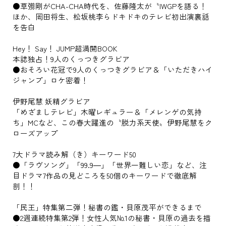
●草彅剛がCHA-CHA時代を、佐藤隆太が〝IWGPを語る！
ほか、岡田将生、松坂桃李らドキドキのテレビ初出演裏話
を告白
Hey！ Say！ JUMP超満開BOOK
本誌独占！9人のくっつきグラビア
●おそろい花冠で9人のくっつきグラビア＆「いただきハイ
ジャンプ」ロケ密着！
伊野尾慧 妖精グラビア
「めざましテレビ」木曜レギュラー＆「メレンゲの気持
ち」MCなど、この春大躍進の〝脱力系天使〟伊野尾慧をク
ローズアップ
7大ドラマ読み解（き）キーワード50
●「ラヴソング」「99.9―」「世界一難しい恋」など、注
目ドラマ7作品の見どころを50個のキーワードで徹底解
剖！！
「民王」特集第二弾！秘書の鑑・貝原茂平ができるまで
●2週連続特集第2弾！女性人気№1の秘書・貝原の過去を描