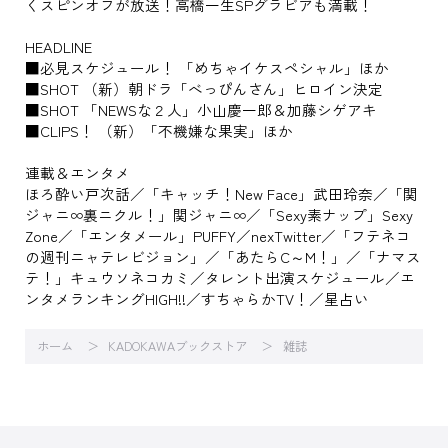
くスピンオフが放送！高橋一生SPグラビアも満載！
HEADLINE
■必見スケジュール！ 「めちゃイケスペシャル」ほか
■SHOT （新）朝ドラ「べっぴんさん」ヒロイン決定
■SHOT 「NEWSな２人」小山慶一郎＆加藤シゲアキ
■CLIPS！ （新）「不機嫌な果実」ほか
連載＆エンタメ
ほろ酔い戸次話／「キャッチ！New Face」武田玲奈／「関
ジャニ∞裏ニクル！」関ジャニ∞／「Sexy素ナップ」Sexy
Zone／「エンタメール」PUFFY／nexTwitter／「フテネコ
の週刊ニャテレビジョン」／「あたらC～M！」／「ナマス
テ！」キュウソネコカミ／タレント出演スケジュール／エ
ンタメランキングHIGH!!／すちゃらかTV！／星占い
ホーム
KADOKAWAブックストア
雑誌