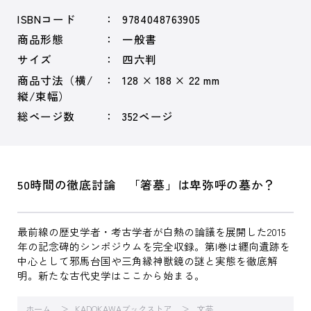
ISBNコード
9784048763905
商品形態
一般書
サイズ
四六判
商品寸法（横/
128 × 188 × 22 mm
縦/束幅）
総ページ数
352ページ
50時間の徹底討論 「箸墓」は卑弥呼の墓か？
最前線の歴史学者・考古学者が白熱の論議を展開した2015
年の記念碑的シンポジウムを完全収録。第I巻は纒向遺跡を
中心として邪馬台国や三角縁神獣鏡の謎と実態を徹底解
明。新たな古代史学はここから始まる。
ホーム
KADOKAWAブックストア
文芸