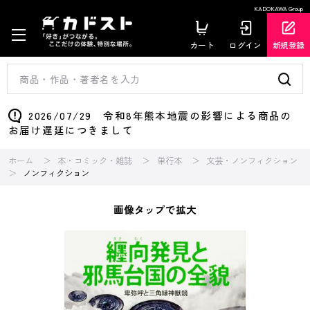
KADOKAWA Group
カート
ログイン
新規登録
2026/07/29 令和8年熊本地震の影響による商品の
お届け遅延につきまして
ホーム
本・コミック・雑誌
単行本
文芸・ノンフィクション
ノンフィクション
画像タップで拡大