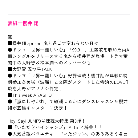
表紙＝櫻井 翔
嵐
■櫻井翔 5prism -嵐と過ごす変わらない日々-
●ドラマ「世界一難しい恋」「99.9―」主題歌を収めた両A
面シングルをリリースする嵐から櫻井翔が登場。ドラマ奮
闘中の大野智＆松本潤へのメッセージも
■大野智 五つ星TALK
●ドラマ「世界一難しい恋」好評連載！櫻井翔が連載に特
別参加＆美咲（波瑠）と交際がスタートした零治のLOVE作
戦を大野がアリナシ判定！
■This week ARASHOT
●「嵐にしやがれ」で綾瀬はるかにダンスレッスン＆櫻井
翔が五輪キャスターに決定！
Hey! Say! JUMP3号連続大特集 第3弾！
■「いただきハイジャンプ」Ａ to Ｚ辞典！！
●人気番組バラエティー〝いたジャン〟のあるあるや名言