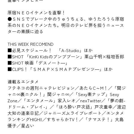
原宿ＮＥＯイケメンを直撃！
●ＳＮＳでブレーク中のりゅうちぇる、ゆうたろうら原宿
系のＮＥＯイケメンたち。明日のテレビ界を担うニュース
ターの素顔に迫る
THIS WEEK RECOMEND
■必見スケジュール！ 「A-Studio」ほか
■SHOT 「KinKi Kidsのブンブブーン」栗山千明×稲垣吾郎
■SHOT 映画「デスノート―」
■CLIPS！「ＳＭＡＰ×ＳＭＡＰプレゼンツ―」ほか
連載＆エンタメ
フテネコの週刊ニャテレビジョン／あたらC～M！／「関ジ
ャニ∞裏ニクル！」関ジャニ∞／「Sexy素ナップ」Sexy
Zone／「エンタメール」家入レオ／nexTwitter／「夢の劇-
ドリーム・プレイ-」／「ほろ酔い戸次話」戸次重幸／渡辺
大知の道楽日記／ジャニーズJr.ライブレポート／エンタメ
ランキングHIGH!!／すちゃらかTV！／「ナマステ！」大島
優子／星占い