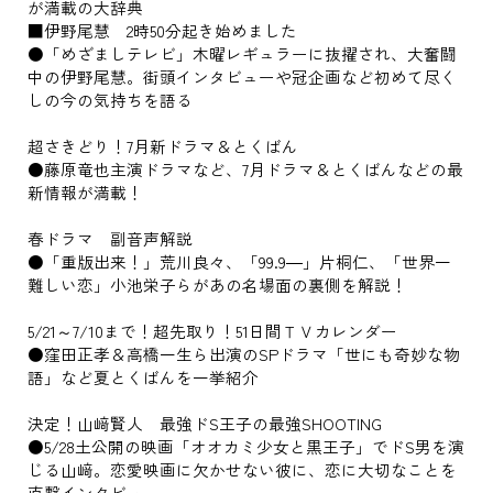
が満載の大辞典
■伊野尾慧 2時50分起き始めました
●「めざましテレビ」木曜レギュラーに抜擢され、大奮闘
中の伊野尾慧。街頭インタビューや冠企画など初めて尽く
しの今の気持ちを語る
超さきどり！7月新ドラマ＆とくばん
●藤原竜也主演ドラマなど、7月ドラマ＆とくばんなどの最
新情報が満載！
春ドラマ 副音声解説
●「重版出来！」荒川良々、「99.9―」片桐仁、「世界一
難しい恋」小池栄子らがあの名場面の裏側を解説！
5/21～7/10まで！超先取り！51日間ＴＶカレンダー
●窪田正孝＆高橋一生ら出演のSPドラマ「世にも奇妙な物
語」など夏とくばんを一挙紹介
決定！山﨑賢人 最強ドS王子の最強SHOOTING
●5/28土公開の映画「オオカミ少女と黒王子」でドS男を演
じる山﨑。恋愛映画に欠かせない彼に、恋に大切なことを
直撃インタビュー