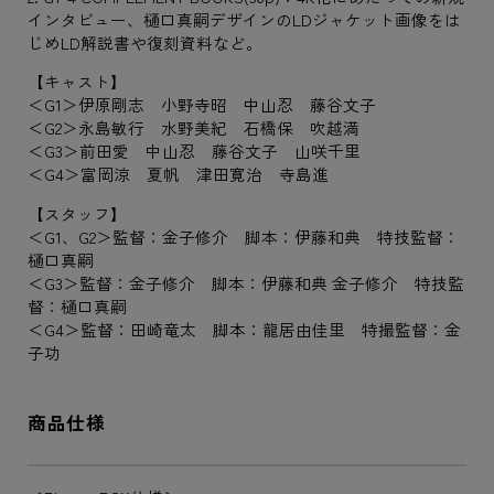
インタビュー、樋口真嗣デザインのLDジャケット画像をは
じめLD解説書や復刻資料など。
【キャスト】
＜G1＞伊原剛志 小野寺昭 中山忍 藤谷文子
＜G2＞永島敏行 水野美紀 石橋保 吹越満
＜G3＞前田愛 中山忍 藤谷文子 山咲千里
＜G4＞富岡涼 夏帆 津田寛治 寺島進
【スタッフ】
＜G1、G2＞監督：金子修介 脚本：伊藤和典 特技監督：
樋口真嗣
＜G3＞監督：金子修介 脚本：伊藤和典 金子修介 特技監
督：樋口真嗣
＜G4＞監督：田崎竜太 脚本：龍居由佳里 特撮監督：金
子功
商品仕様