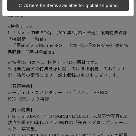
4. レーザーディスク（1995~1999発売）復刻特典映像
5. プロモーション映像:ガメラ50周年記念映像GAMERA(30秒
version)
<特典Disc2>
1. 「ガメラ THE BOX」（2001年3月23日発売）復刻特典映像
「特撮術」「軌跡」
2. 「平成ガメラBlu-ray BOX」（2009年8月28日発売）復刻特
典映像「15年目の証言」
※特典Disc1の2~4、特典Disc2はSD画質です。
※既発売商品の特典映像に関してはほぼ網羅しております
が、諸般の事情により一部未収録のものもございます。
【音声特典】
オーディオ・コメンタリー ※「ガメラ THE BOX
1995~1999」より再録
【封入特典】
1. G1-3 SFX&ART PHOTOGRAPHS(200p)：未発表含写真600
数点で綴る90年代ガメラ3部作の「美術・プロップ」オール
カラー写真集。
2. G1-4 COMPLEMENT BOOKS(56p)：4K化にあたっての新規