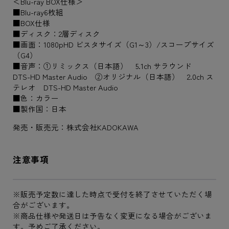
＜Blu-ray BOX仕様＞
■Blu-ray6枚組
■BOX仕様
■ディスク：2層ディスク
■画面：1080pHD ビスタサイズ（G1～3）/スコープサイズ
（G4）
■音声：①リミックス（日本語） 5.1ch サラウンド
DTS-HD Master Audio ②オリジナル（日本語） 2.0ch ス
テレオ DTS-HD Master Audio
■色：カラー
■製作国：日本
発売・販売元：株式会社KADOKAWA
注意事項
※販売予定数に達した時点で受付を終了させていただく場
合がございます。
※商品仕様や発送日は予告なく変更になる場合がございま
す。予めご了承ください。