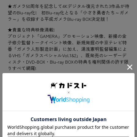
★ガメラ50周年を記念して4Kデジタル復元された3作品が待
望のBlu-ray化! 初Blu-ray化となる「小さき勇者たち～ガメ
ラ～」を収録する平成ガメラBlu-ray BOX決定版！
★貴重な特典映像満載!
プロジェクト「GAMERA」プロモーション映像、新撮の金
子修介監督トークイベント映像、新規発掘の中京テレビ特
番「ガメラ人形製造計画」に加え、湯浅憲明監督編集によ
るVHS「ガメラスペシャルVol.1&2」、既発売のレーザーデ
ィスク・DVD-BOX・Blu-ray BOXの特典を権利関係の許す限
りすべて網羅!
★未発表含む写真点数600点以上、超豪華200ページのオリ
ジナルブックレット付!
【映像特典】
<本編ディスク>各種予告編
<特典Disc1>
1. 金子修介監督トークイベント(2016年@新文芸坐にて収録)
2. 「ガメラスペシャルVol.1&2」(湯浅憲明監督監修)
3. 「ガメラ人形製造計画」(中京テレビ製作/1996年放映)