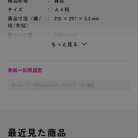
商品形態
雑誌
サイズ
Ａ４判
商品寸法（横/
210 × 297 × 3.3 mm
縦/束幅）
総ページ数
104ページ
もっと見る
表紙＝松岡昌宏
ホーム
KADOKAWAブックストア
雑誌
最近見た商品