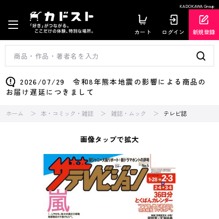
KADOKAWA Group
カート
ログイン
新規登録
2026/07/29 令和8年熊本地震の影響による商品の
お届け遅延につきまして
ホーム
本・コミック・雑誌
雑誌・ムック
テレビ誌
画像タップで拡大