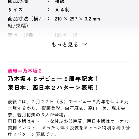
商品形態
雑誌
サイズ
Ａ４判
商品寸法（横/
210 × 297 × 3.2 mm
縦/束幅）
総ページ数
106ページ
もっと見る
表紙＝乃木坂６
乃木坂４６デビュー５周年記念！
東日本、西日本２パターン表紙！
表紙には、２月２２日（水）でデビュー５周年を迎える乃
木坂４６から、 衛藤美彩、白石麻衣、高山一美、堀未央
奈、若月佑美の５人が登場。
東日本版はキュートな甘ふわ部屋着、西日本版はオトナな
美脚ドレスと、 まったく違う衣装をまとった特別な刷り分
け２パターン表紙です。