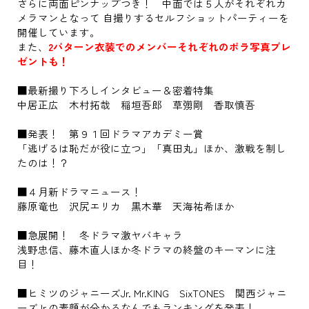
さらに両面ピンナップつき！ 中面では５人がそれぞれカ
メラマンとなって 自撮りするセルフショットパーティーを
開催しています。
また、
2パターン衣装でのメンバーそれぞれのポラ写真プレ
ゼントも！
■最新撮り下ろしインタビュー＆密着特集
中居正広 木村拓哉 稲垣吾郎 草彅剛 香取慎吾
■発表！ 第９１回ドラマアカデミー賞
「逃げるは恥だが役に立つ」「真田丸」ほか、激戦を制し
たのは！？
■４月新ドラマニュース！
藤原竜也 沢尻エリカ 黒木華 天海祐希ほか
■急展開！ 冬ドラマ激ヤバキャラ
浅野忠信、藤木直人ほか冬ドラマの終盤のキーマンに注
目！
■ヒミツのジャニーズJr. Mr.KING SixTONES 関西ジャニ
ーズJr.の素顔が分かるなんでもランキングを発表！