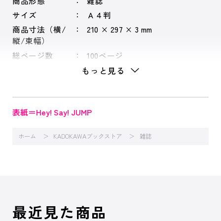
商品形態
雑誌
サイズ
Ａ４判
商品寸法（横/
210 × 297 × 3 mm
縦/束幅）
総ページ数
100ページ
もっと見る
表紙＝Hey! Say! JUMP
ホーム
KADOKAWAブックストア
雑誌
最近見た商品