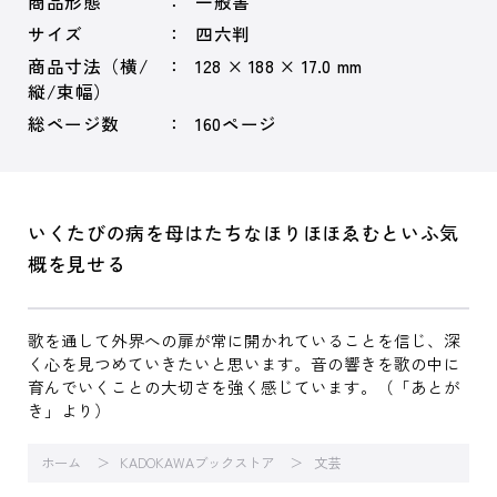
商品形態
一般書
サイズ
四六判
商品寸法（横/
128 × 188 × 17.0 mm
縦/束幅）
総ページ数
160ページ
いくたびの病を母はたちなほりほほゑむといふ気
概を見せる
歌を通して外界への扉が常に開かれていることを信じ、深
く心を見つめていきたいと思います。音の響きを歌の中に
育んでいくことの大切さを強く感じています。（「あとが
き」より）
ホーム
KADOKAWAブックストア
文芸