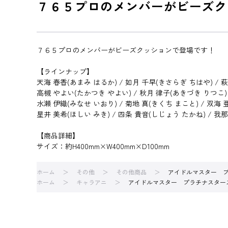
７６５プロのメンバーがビーズク
７６５プロのメンバーがビーズクッションで登場です！
【ラインナップ】
天海 春香(あまみ はるか) / 如月 千早(きさらぎ ちはや) / 
高槻 やよい(たかつき やよい) / 秋月 律子(あきづき りつこ) 
水瀬 伊織(みなせ いおり) / 菊地 真(きくち まこと) / 双海
星井 美希(ほしい みき) / 四条 貴音(しじょう たかね) / 我
【商品詳細】
サイズ：約H400mm×W400mm×D100mm
ホーム
その他
その他商品
アイドルマスター 
ホーム
キャラアニ
アイドルマスター プラチナスター