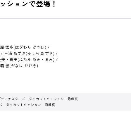
ッションで登場！
萩原 雪歩(はぎわら ゆきほ) /
/ 三浦 あずさ(みうら あずさ) /
 亜美・真美(ふたみ あみ・まみ) /
那覇 響(がなは ひびき)
プラチナスターズ ダイカットクッション 菊地真
ズ ダイカットクッション 菊地真