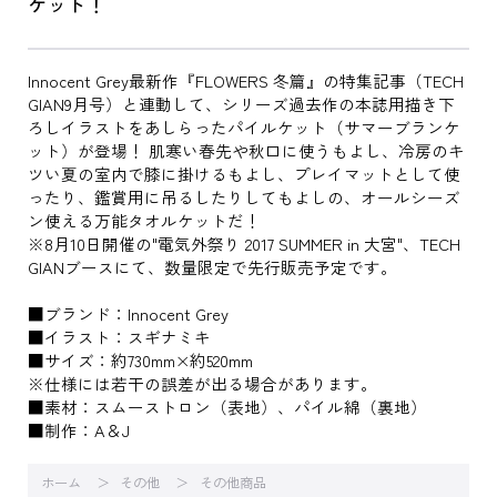
ケット！
Innocent Grey最新作『FLOWERS 冬篇』の特集記事（TECH
GIAN9月号）と連動して、シリーズ過去作の本誌用描き下
ろしイラストをあしらったパイルケット（サマーブランケ
ット）が登場！ 肌寒い春先や秋口に使うもよし、冷房のキ
ツい夏の室内で膝に掛けるもよし、プレイマットとして使
ったり、鑑賞用に吊るしたりしてもよしの、オールシーズ
ン使える万能タオルケットだ！
※8月10日開催の"電気外祭り 2017 SUMMER in 大宮"、TECH
GIANブースにて、数量限定で先行販売予定です。
■ブランド：Innocent Grey
■イラスト：スギナミキ
■サイズ：約730mm×約520mm
※仕様には若干の誤差が出る場合があります。
■素材：スムーストロン（表地）、パイル綿（裏地）
■制作：A＆J
ホーム
その他
その他商品