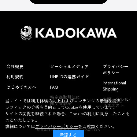
会社概要
ソーシャルメディア
プライバシー
ポリシー
利用規約
LINE IDの連携ガイド
International
はじめての方へ
FAQ
Shipping
よくあるお問い合わせ
特定商取引法に
お問い合わせ/
当サイトでは利用体験の向上およびコンテンツの最適な提供、ト
関する表示
リクエスト
ラフィックの分析を目的としてCookieを使用しています。
サイトの閲覧を継続された場合、Cookieの利用に同意したことも
のといたします。
詳細については
プライバシーポリシー
をご確認ください。
© KADOKAWA CORPORATION
承諾する