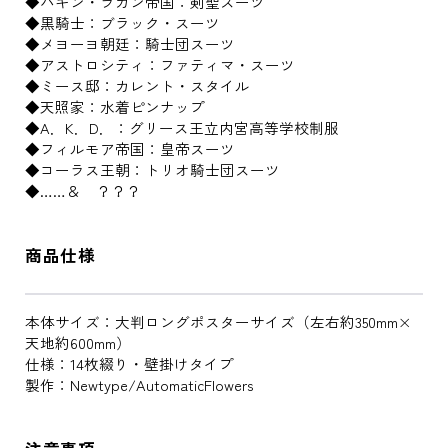
◆バキン・ラカン帝国：剣聖スーツ
◆黒騎士：ブラック・スーツ
◆メヨーヨ朝廷：騎士団スーツ
◆アストロシティ：ファティマ・スーツ
◆ミース邸：カレント・スタイル
◆天照家：水着ピンナップ
◆A．K．D．：グリース王立内宮高等学校制服
◆フィルモア帝国：皇帝スーツ
◆コーラス王朝：トリオ騎士団スーツ
◆……＆ ？？？
商品仕様
本体サイズ：大判ロングポスターサイズ（左右約350mm×
天地約600mm）
仕様：14枚綴り・壁掛けタイプ
製作：Newtype/AutomaticFlowers