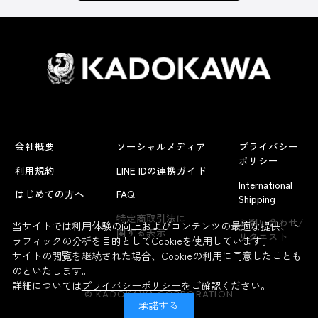
会社概要
ソーシャルメディア
プライバシー
ポリシー
利用規約
LINE IDの連携ガイド
International
はじめての方へ
FAQ
Shipping
よくあるお問い合わせ
特定商取引法に
お問い合わせ/
当サイトでは利用体験の向上およびコンテンツの最適な提供、ト
関する表示
リクエスト
ラフィックの分析を目的としてCookieを使用しています。
サイトの閲覧を継続された場合、Cookieの利用に同意したことも
のといたします。
詳細については
プライバシーポリシー
をご確認ください。
© KADOKAWA CORPORATION
承諾する