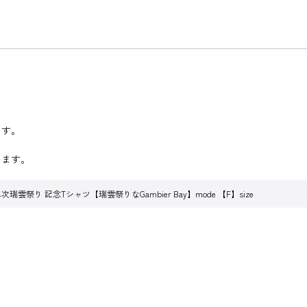
。
ます。
います。
雲祭り 記念Tシャツ【瑞雲祭りなGambier Bay】mode 【F】size