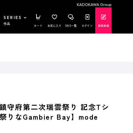
KADOKAWA Group
SERIES
作品
カート
お気に入り
SNS一覧
ログイン
新規登録
鎮守府第二次瑞雲祭り 記念Tシ
りなGambier Bay】mode