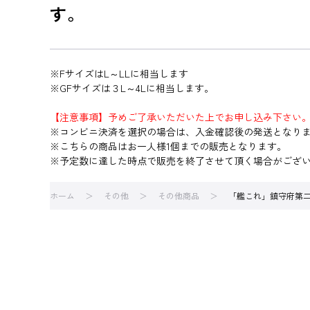
す。
※FサイズはL～LLに相当します
※GFサイズは３L～4Lに相当します。
【注意事項】予めご了承いただいた上でお申し込み下さい
※コンビニ決済を選択の場合は、入金確認後の発送となり
※こちらの商品はお一人様1個までの販売となります。
※予定数に達した時点で販売を終了させて頂く場合がござ
ホーム
その他
その他商品
「艦これ」鎮守府第二次瑞