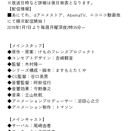
※放送日時など詳細は後日発表となります。
【配信情報】
■あにてれ、dアニメストア、AbemaTV、ニコニコ動画他
にて順次配信開始！
2019年1月7日より毎週月曜深夜2時35分～
【メインスタッフ】
◆原作・原案：けものフレンズプロジェクト
◆コンセプトデザイン：吉崎観音
◆監督：木村隆一
◆シリーズ構成・脚本：ますもとたくや
◆CG監督：谷口英男
◆音響監督：阿部信行
◆音響効果：今野康之
◆音楽：立山秋航
◆アニメーションプロデューサー：沼田心之介
◆アニメーション制作：トマソン
【メインキャスト】
◆サーバル：尾崎由香