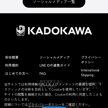
ソーシャルメディア一覧
会社概要
ソーシャルメディア
プライバシー
ポリシー
利用規約
LINE IDの連携ガイド
International
はじめての方へ
FAQ
Shipping
よくあるお問い合わせ
特定商取引法に
お問い合わせ/
当サイトでは利用体験の向上およびコンテンツの最適な提供、ト
関する表示
リクエスト
ラフィックの分析を目的としてCookieを使用しています。
サイトの閲覧を継続された場合、Cookieの利用に同意したことも
のといたします。
詳細については
プライバシーポリシー
をご確認ください。
© KADOKAWA CORPORATION