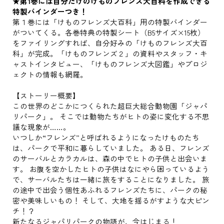
★第1巻には自分だけのけものフレンズ大百科を作成できる
特製バインダーつき！
第１巻には「けものフレンズ大百科」用の特製バインダー
がついてくる。各巻特典の特製シート（B5サイズ×15枚）
をファイリングすれば、自分好みの「けものフレンズ大百
科」が完成。「けものフレンズ２」の資料やスタッフ・キ
ャストインタビュー、「けものフレンズ大図鑑」やプロジ
ェクトの情報も網羅。
【ストーリー概要】
この世界のどこかにつくられた超巨大総合動物園「ジャパ
リパーク」。 そこでは動物たちがヒトの姿に変化する不思
議な現象が……。
いつしか“フレンズ”と呼ばれるようになったけものたち
は、パークで平和に暮らしていました。 ある日、フレンズ
のサーバルとカラカルは、森の中でヒトの子供と出会いま
す。 お腹を空かしたヒトの子供はなにやら困っているよう
で、サーバルたちは一緒に旅をすることになりました。 旅
の途中で出会う個性あふれるフレンズたちに、パークの秘
密や美味しいもの！ そして、大地を揺るがすような大ピン
チ！？
新たなるジャパリパークの物語が、今はじまる！