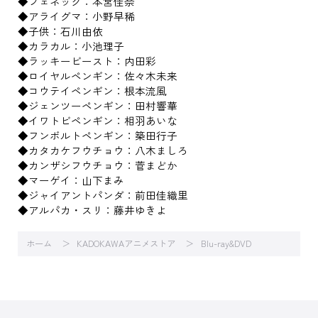
◆フェネック：本宮佳奈
◆アライグマ：小野早稀
◆子供：石川由依
◆カラカル：小池理子
◆ラッキービースト：内田彩
◆ロイヤルペンギン：佐々木未来
◆コウテイペンギン：根本流風
◆ジェンツーペンギン：田村響華
◆イワトビペンギン：相羽あいな
◆フンボルトペンギン：築田行子
◆カタカケフウチョウ：八木ましろ
◆カンザシフウチョウ：菅まどか
◆マーゲイ：山下まみ
◆ジャイアントパンダ：前田佳織里
◆アルパカ・スリ：藤井ゆきよ
ホーム
KADOKAWAアニメストア
Blu-ray&DVD