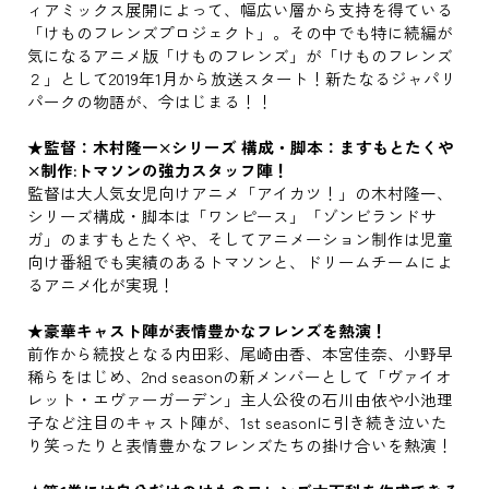
ィアミックス展開によって、幅広い層から支持を得ている
「けものフレンズプロジェクト」。その中でも特に続編が
気になるアニメ版「けものフレンズ」が「けものフレンズ
２」として2019年1月から放送スタート！新たなるジャパリ
パークの物語が、今はじまる！！
★監督：木村隆一×シリーズ 構成・脚本：ますもとたくや
×制作:トマソンの強力スタッフ陣！
監督は大人気女児向けアニメ「アイカツ！」の木村隆一、
シリーズ構成・脚本は「ワンピース」「ゾンビランドサ
ガ」のますもとたくや、そしてアニメーション制作は児童
向け番組でも実績のあるトマソンと、ドリームチームによ
るアニメ化が実現！
★豪華キャスト陣が表情豊かなフレンズを熱演！
前作から続投となる内田彩、尾崎由香、本宮佳奈、小野早
稀らをはじめ、2nd seasonの新メンバーとして「ヴァイオ
レット・エヴァーガーデン」主人公役の石川由依や小池理
子など注目のキャスト陣が、1st seasonに引き続き泣いた
り笑ったりと表情豊かなフレンズたちの掛け合いを熱演！