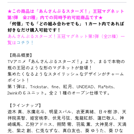
★この商品は「あんさんぶるスターズ！」王冠マグネット
第1弾 全21種」内での同時予約可能商品です★
「何個」でも「どの組み合わせでも」１カート内であれば
好きなだけ購入可能です！
あんさんぶるスターズ！王冠マグネット第1弾（全21種）一
覧は
コチラ！
【商品概要】
TVアニメ『あんさんぶるスターズ！』より、まるで本物の
瓶の王冠のような形のマグネットが登場！
集めたくなるようなスタイリッシュなデザインがチャーム
ポイント！
第１弾は、Trickstar、fine、紅月、UNDEAD、Ra*bits、
2winkの６ユニット。全２１種のオープン仕様です。
【ラインナップ】
遊木 真、氷鷹北斗、明星スバル、衣更真緒、日々樹 渉、天
祥院英智、姫宮桃李、伏見弓弦、鬼龍紅郎、蓮巳敬人、神
崎颯馬、乙狩アドニス、朔間 零、羽風 薫、大神晃牙、天満
光、紫之 創、仁兎なずな、真白友也、葵 ゆうた、葵 ひな