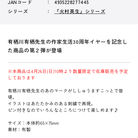
JANコード
4935228277445
シリーズ
『火村英生』シリーズ
有栖川有栖先生の作家生活30周年イヤーを記念し
た商品の第２弾が登場
※本商品は4月26日(日)10時より数量限定で在庫販売を予定
しております
有栖川有栖先生のあのマークがししゅうますこっとで登
場。
イラストはあたたかみのある刺繍で再現。
ピン付きなのでいろんなところにつけて楽しめます♪
サイズ：本体約65×75mm
素材：布製