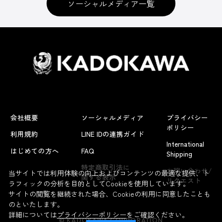
ソーシャルメディア一覧
会社概要
ソーシャルメディア
プライバシー
ポリシー
利用規約
LINE IDの連携ガイド
International
はじめての方へ
FAQ
Shipping
よくあるお問い合わせ
特定商取引法に
お問い合わせ/
当サイトでは利用体験の向上およびコンテンツの最適な提供、ト
関する表示
リクエスト
ラフィックの分析を目的としてCookieを使用しています。
サイトの閲覧を継続された場合、Cookieの利用に同意したことも
のといたします。
詳細については
プライバシーポリシー
をご確認ください。
© KADOKAWA CORPORATION