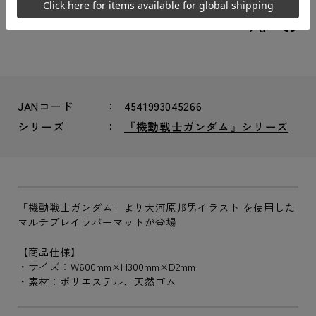
シェアする：
JANコード
4541993045266
シリーズ
『機動戦士ガンダム』シリーズ
「機動戦士ガンダム」より大河原邦男イラスト を使用した
マルチプレイラバーマットが登場
【商品仕様】
・サイズ：W600mm×H300mm×D2mm
・素材：ポリエステル、天然ゴム