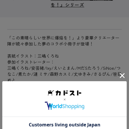
を！』シリーズ
「この素晴らしい世界に爆焔を！」より豪華クリエーター
陣が続々参加した夢のコラボ小冊子が登場！
表紙イラスト：三嶋くろね
参加イラストレーター：
三嶋くろね/安芸緒/Ixy/えいとまん/MだSたろう/SiNoe/つ
なこ/煮たか/漣 ミサ/森野カスミ/丈ゆきみ/さるぴん/笹目
めと
マンガ：染宮すずめ/かづか将来
商品サイズ：A4判型、約H297mm×W210mm×D4mm(36ペー
ジ)
本商品はニュータイプ アニメ マーケットにて引き続き予約受付中！