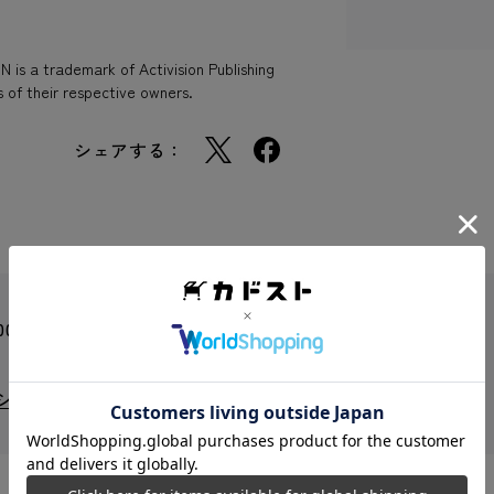
 is a trademark of Activision Publishing
 of their respective owners.
シェアする：
00
』シリーズ