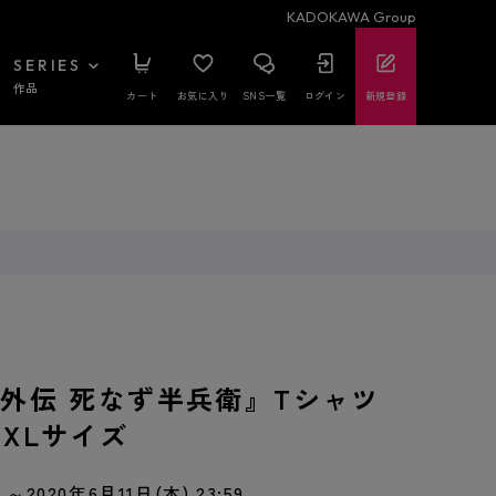
KADOKAWA Group
SERIES
作品
カート
お気に入り
SNS一覧
ログイン
新規登録
O 外伝 死なず半兵衛』Tシャツ
. XLサイズ
～2020年6月11日(木) 23:59