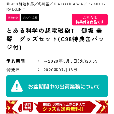
© 2018 鎌池和馬／冬川基／ＫＡＤＯＫＡＷＡ／PROJECT-
RAILGUN T
こちらは
特典付き商品です
とある科学の超電磁砲T 御坂 美
琴 グッズセット(C98特典缶バッ
ジ付)
予約期間
～2020年5月5日(火)23:59
発売日
2020年07月13日