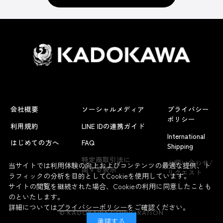
会社概要
ソーシャルメディア
プライバシー
ポリシー
利用規約
LINE IDの連携ガイド
International
はじめての方へ
FAQ
Shipping
よくあるお問い合わせ
特定商取引法に
お問い合わせ/
当サイトでは利用体験の向上およびコンテンツの最適な提供、ト
関する表示
リクエスト
ラフィックの分析を目的としてCookieを使用しています。
サイトの閲覧を継続された場合、Cookieの利用に同意したことも
のといたします。
詳細については
プライバシーポリシー
をご確認ください。
© KADOKAWA CORPORATION
承諾する