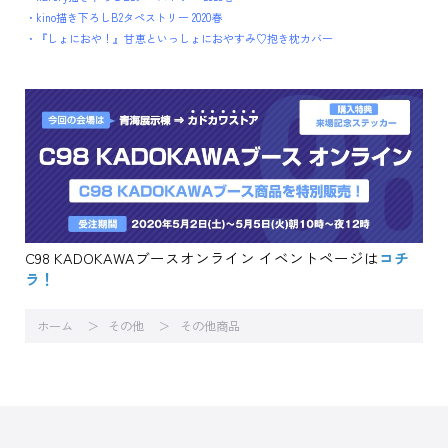
・kino描き下ろしB2タペストリー 2020春
・『しょにおや！』甘恵といっしょにおやすみ♡抱き枕カバー
C98 KADOKAWAブースオンライン イベントページは
コチ
ラ！
ホーム
その他
その他商品