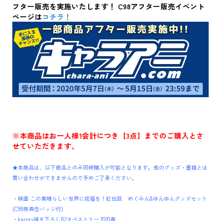
フター販売を実施いたします！ C98アフター販売イベント
ページは
コチラ！
※本商品はお一人様1会計につき【3点】までのご購入とさ
せていただきます。
★本商品は、以下商品とのみ同時購入が可能となります。他のグッズ・書籍とは
買い合わせができませんので予めご了承ください。
・映画 この素晴らしい世界に祝福を！紅伝説 めぐみん&ゆんゆんグッズセット
(C98特典缶バッジ付)
・karory描き下ろしB2タペストリー 2020春