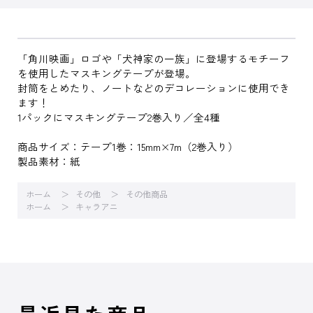
「角川映画」ロゴや「犬神家の一族」に登場するモチーフ
を使用したマスキングテープが登場。
封筒をとめたり、ノートなどのデコレーションに使用でき
ます！
1パックにマスキングテープ2巻入り／全4種
商品サイズ：テープ1巻：15mm×7m（2巻入り）
製品素材：紙
ホーム
その他
その他商品
ホーム
キャラアニ