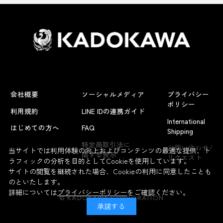
会社概要
ソーシャルメディア
プライバシー
ポリシー
利用規約
LINE IDの連携ガイド
International
はじめての方へ
FAQ
Shipping
よくあるお問い合わせ
特定商取引法に
お問い合わせ/
当サイトでは利用体験の向上およびコンテンツの最適な提供、ト
関する表示
リクエスト
ラフィックの分析を目的としてCookieを使用しています。
サイトの閲覧を継続された場合、Cookieの利用に同意したことも
のといたします。
詳細については
プライバシーポリシー
をご確認ください。
© KADOKAWA CORPORATION
承諾する